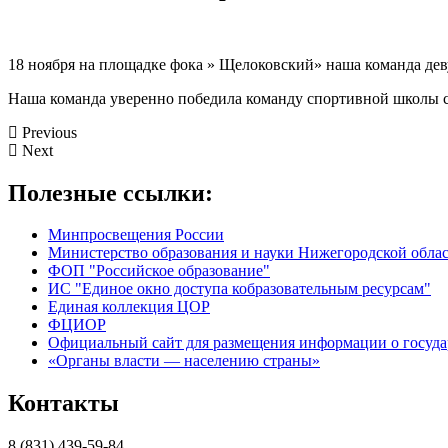
18 ноября на площадке фока » Щелоковский» наша команда д
Наша команда уверенно победила команду спортивной школы со
Previous
Next
Полезные ссылки:
Минпросвещения России
Министерство образования и науки Нижегородской обла
ФОП "Российское образование"
ИС "Единое окно доступа кобразовательным ресурсам"
Единая коллекция ЦОР
ФЦИОР
Официальный сайт для размещения информации о госуд
«Органы власти — населению страны»
Контакты
8 (831) 439-59-84