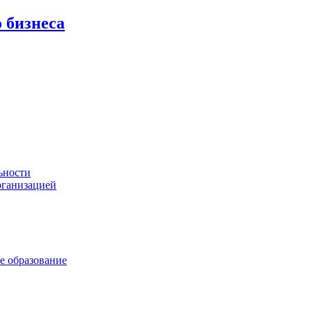
 бизнеса
ьности
рганизацией
е образование