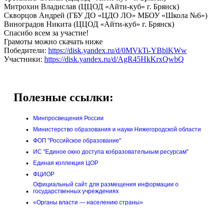
Митрохин Владислав (ЦЦОД «Айти-куб» г. Брянск)
Скворцов Андрей (ГБУ ДО «ЦДО ЛО» МБОУ «Школа №6»)
Виноградов Никита (ЦЦОД «Айти-куб» г. Брянск)
Спасибо всем за участие!
Грамоты можно скачать ниже
Победители:
https://disk.yandex.ru/d/0MVkTi-YBblKWw
Участники:
https://disk.yandex.ru/d/AgR45HkKrxQwbQ
Полезные ссылки:
Минпросвещения России
Министерство образования и науки Нижегородской области
ФОП "Российское образование"
ИС "Единое окно доступа кобразовательным ресурсам"
Единая коллекция ЦОР
ФЦИОР
Официальный сайт для размещения информации о
государственных учреждениях
«Органы власти — населению страны»