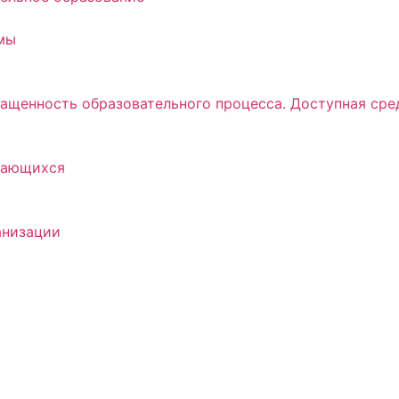
мы
ащенность образовательного процесса. Доступная сре
учающихся
анизации