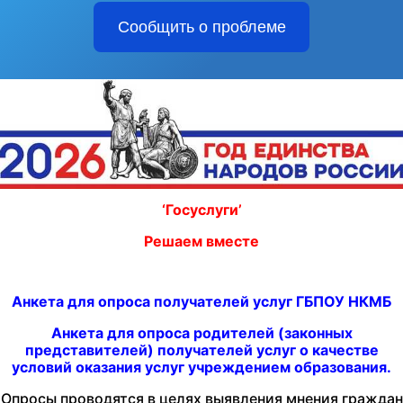
Сообщить о проблеме
‘Госуслуги’
Решаем вместе
Анкета
для опроса получателей услуг ГБПОУ НКМБ
Анкета для опроса родителей (законных
представителей) получателей услуг о качестве
условий оказания услуг учреждением образования.
Опросы проводятся в целях выявления мнения граждан