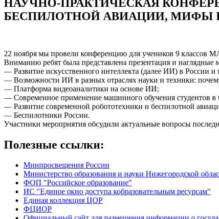
НАУЧНО-ПРАКТИЧЕСКАЯ КОНФЕРЕ
БЕСПИЛОТНОЙ АВИАЦИИ, МИФЫ И
22 ноября мы провели конференцию для учеников 9 классов М
Вниманию ребят была представлена презентация и наглядные м
— Развитие искусственного интеллекта (далее ИИ) в России и 
— Возможности ИИ в разных отраслях науки и техники: почему
— Платформа видеоаналитики на основе ИИ;
— Современное применение машинного обучения студентов в
— Развитие современной робототехники и беспилотной авиац
— Беспилотники России.
Участники мероприятия обсудили актуальные вопросы последн
Полезные ссылки:
Минпросвещения России
Министерство образования и науки Нижегородской обла
ФОП "Российское образование"
ИС "Единое окно доступа кобразовательным ресурсам"
Единая коллекция ЦОР
ФЦИОР
Официальный сайт для размещения информации о госуд