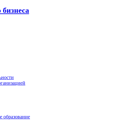
 бизнеса
ьности
рганизацией
е образование