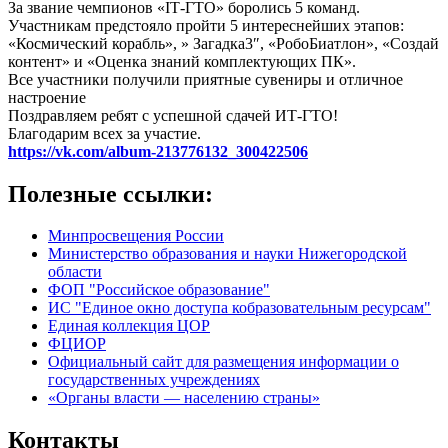
За звание чемпионов «IТ-ГТО» боролись 5 команд.
Участникам предстояло пройти 5 интереснейших этапов:
«Космический корабль», » Загадка3″, «РобоБиатлон», «Создай
контент» и «Оценка знаний комплектующих ПК».
Все участники получили приятные сувениры и отличное
настроение
Поздравляем ребят с успешной сдачей ИТ-ГТО!
Благодарим всех за участие.
https://vk.com/album-213776132_300422506
Полезные ссылки:
Минпросвещения России
Министерство образования и науки Нижегородской
области
ФОП "Российское образование"
ИС "Единое окно доступа кобразовательным ресурсам"
Единая коллекция ЦОР
ФЦИОР
Официальный сайт для размещения информации о
государственных учреждениях
«Органы власти — населению страны»
Контакты