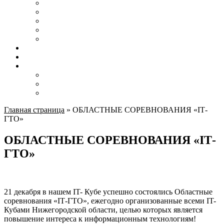
Направления и программы
Новости
Администрация
Педагоги
Расписание
Автошкола
Родителям
Контакты
Вакансии
Карта сайта
Обратная связь
Главная страница
»
ОБЛАСТНЫЕ СОРЕВНОВАНИЯ «IТ-
ГТО»
ОБЛАСТНЫЕ СОРЕВНОВАНИЯ «IТ-
ГТО»
21 декабря в нашем IT- Кубе успешно состоялись Областные
соревнования «IТ-ГТО», ежегодно организованные всеми IT-
Кубами Нижегородской области, целью которых является
повышение интереса к информационным технологиям!