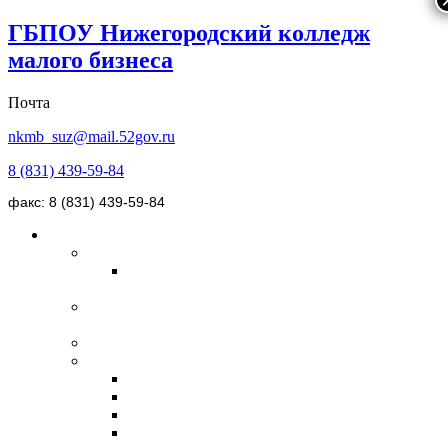
ГБПОУ Нижегородский колледж
малого бизнеса
Почта
nkmb_suz@mail.52gov.ru
8 (831) 439-59-84
факс: 8 (831) 439-59-84
Сведения об образовательной организации
Основные сведения
Места осуществления образовательной
деятельности
Структура и органы управления образовательной
организацией
Документы
Образование
Образовательные ресурсы
Подготовительные курсы
«Образовательное кредитование»
Профессиональное обучение и