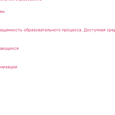
мы
ащенность образовательного процесса. Доступная сре
учающихся
анизации