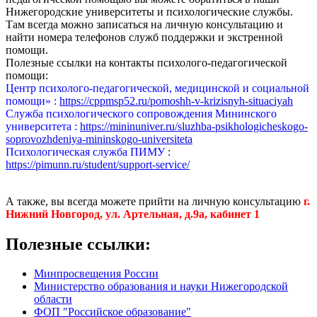
Нижегородские университеты и психологические службы.
Там всегда можно записаться на личную консультацию и
найти номера телефонов служб поддержки и экстренной
помощи.
Полезные ссылки на контакты психолого-педагогической
помощи:
Центр психолого-педагогической, медицинской и социальной
помощи» :
https://cppmsp52.ru/pomoshh-v-krizisnyh-situaciyah
Служба психологического сопровождения Мининского
университета :
https://mininuniver.ru/sluzhba-psikhologicheskogo-
soprovozhdeniya-mininskogo-universiteta
Психологическая служба ПИМУ
:
https://pimunn.ru/student/support-service/
А также, вы всегда можете прийти на личную консультацию
г.
Нижний Новгород, ул. Артельная, д.9а, кабинет 1
Полезные ссылки:
Минпросвещения России
Министерство образования и науки Нижегородской
области
ФОП "Российское образование"